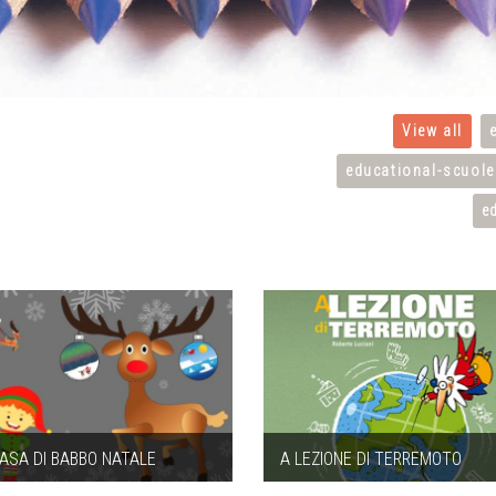
View all
educational-scuole
e
ASA DI BABBO NATALE
A LEZIONE DI TERREMOTO