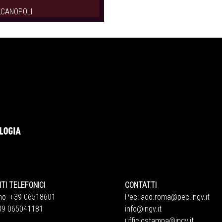
LCANOPOLI
 TELEFONICI
CONTATTI
 +39 06518601
Pec:
aoo.roma@pec.ingv.it
 065041181
info@ingv.it
ufficiostampa@ingv.it