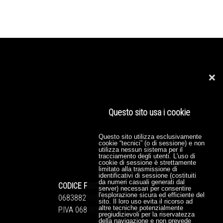
❌
Questo sito usa i cookie
Questo sito utilizza esclusivamente
cookie “tecnici” (o di sessione) e non
utilizza nessun sistema per il
tracciamento degli utenti. L'uso di
cookie di sessione è strettamente
limitato alla trasmissione di
identificativi di sessione (costituiti
da numeri casuali generati dal
CODICE FISCALE
server) necessari per consentire
l'esplorazione sicura ed efficiente del
06838821004
sito. Il loro uso evita il ricorso ad
altre tecniche potenzialmente
P.IVA 06838821004
pregiudizievoli per la riservatezza
della navigazione e non prevede