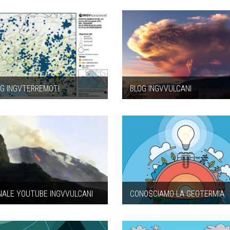
OG INGVTERREMOTI
BLOG INGVVULCANI
NALE YOUTUBE INGVVULCANI
CONOSCIAMO LA GEOTERMIA