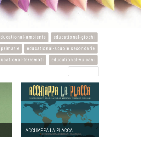
educational-ambiente
educational-giochi
 primarie
educational-scuole secondarie
ducational-terremoti
educational-vulcani
Clear filters
ACCHIAPPA LA PLACCA