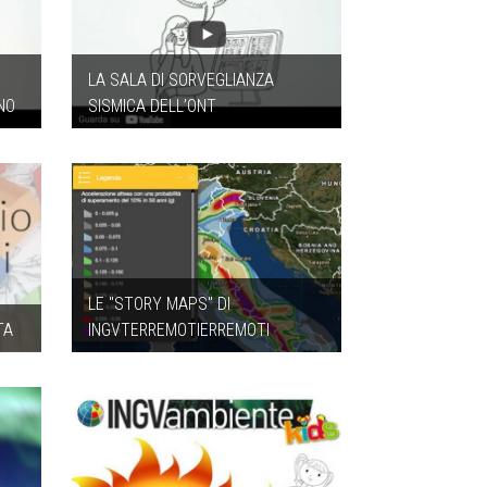
LA SALA DI SORVEGLIANZA
NO
SISMICA DELL’ONT
LE "STORY MAPS" DI
TA
INGVTERREMOTIERREMOTI